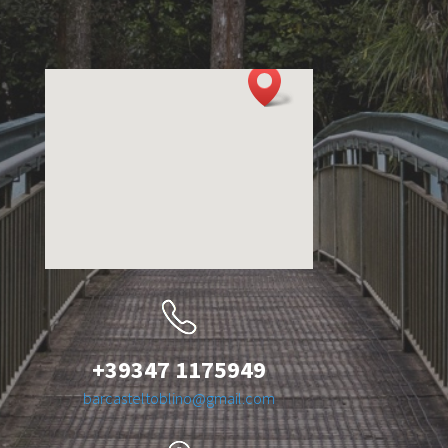
+
39347 1175949
barcasteltoblino@gmail.com