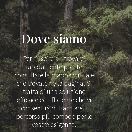
Dove siamo
Per riuscire a ritrovarci
rapidamente potete
consultare la mappa virtuale
che trovate nella pagina. Si
tratta di una soluzione
efficace ed efficiente che vi
consentirà di tracciare il
percorso più comodo per le
vostre esigenze.